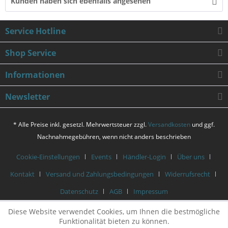
Kunden haben sich ebenfalls angesehen
Service Hotline
Shop Service
Informationen
Newsletter
* Alle Preise inkl. gesetzl. Mehrwertsteuer zzgl.
Versandkosten
und ggf.
Nachnahmegebühren, wenn nicht anders beschrieben
Cookie-Einstellungen
Events
Händler-Login
Über uns
Kontakt
Versand und Zahlungsbedingungen
Widerrufsrecht
Datenschutz
AGB
Impressum
Diese Website verwendet Cookies, um Ihnen die bestmögliche
Funktionalität bieten zu können.