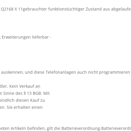
2168 X 11gebrauchter funktionstüchtiger Zustand aus abgelaufen
Erweiterungen lieferbar -
t auskennen, und diese Telefonanlagen auch nicht programmieren 
ler. Kein Verkauf an
m Sinne des § 13 BGB. Mit
bindlich diesen Kauf zu
en. Sie erhalten einen
boten Artikeln befinden, gilt die Batterieverordnung.Batterievero