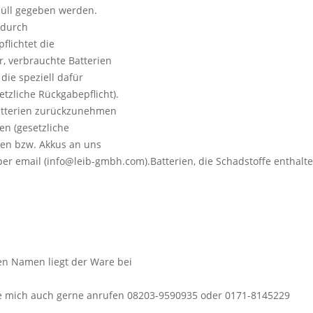
müll gegeben werden.
 durch
flichtet die
, verbrauchte Batterien
die speziell dafür
tzliche Rückgabepflicht).
 Batterien zurückzunehmen
n (gesetzliche
ien bzw. Akkus an uns
per email (info@leib-gmbh.com).Batterien, die Schadstoffe enthalt
en Namen liegt der Ware bei
Sie mich auch gerne anrufen 08203-9590935 oder 0171-8145229