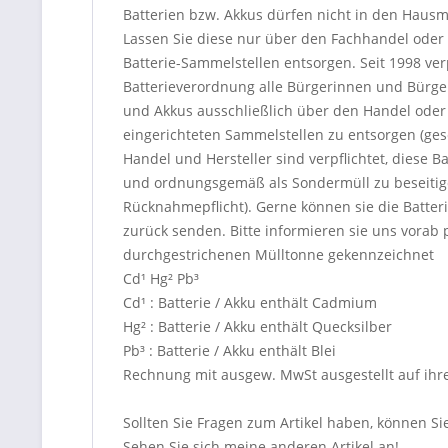
Batterien bzw. Akkus dürfen nicht in den Haus
Lassen Sie diese nur über den Fachhandel oder
Batterie-Sammelstellen entsorgen. Seit 1998 verp
Batterieverordnung alle Bürgerinnen und Bürger
und Akkus ausschließlich über den Handel oder 
eingerichteten Sammelstellen zu entsorgen (gese
Handel und Hersteller sind verpflichtet, diese
und ordnungsgemäß als Sondermüll zu beseitige
Rücknahmepflicht). Gerne können sie die Batter
zurück senden. Bitte informieren sie uns vorab 
durchgestrichenen Mülltonne gekennzeichnet
Cd¹ Hg² Pb³
Cd¹ : Batterie / Akku enthält Cadmium
Hg² : Batterie / Akku enthält Quecksilber
Pb³ : Batterie / Akku enthält Blei
Rechnung mit ausgew. MwSt ausgestellt auf ihr
Sollten Sie Fragen zum Artikel haben, können 
Sehen Sie sich meine anderen Artikel an!