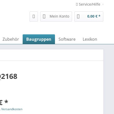
Service/Hilfe
Mein Konto
0,00 € *
Zubehör
Baugruppen
Software
Lexikon
Q2168
€ *
l. Versandkosten