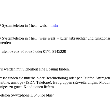
temtelefon in ( hell , weis...
mehr
temtelefon in ( hell , weis weiß )- guter gebrauchter und funktion
 werden
 anrufen 08203-9590935 oder 0171-8145229
 wir werden mit Sicherheit eine Lösung finden.
sse finden sie unterhalb der Beschreibung) oder per Telefon Anfragen.
lefone, analoge / ISDN Telefone), Baugruppen (Erweiterungen, Module
iges zu guten Konditionen liefern.
Telefon Swyxphone L 640 ice blue"