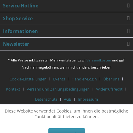
Service Hotline
Shop Service
Informationen
Newsletter
* Alle Preise inkl. gesetzl. Mehrwertsteuer zzgl.
Versandkosten
und ggf.
Nachnahmegebühren, wenn nicht anders beschrieben
Cookie-Einstellungen
Events
Händler-Login
Über uns
Kontakt
Versand und Zahlungsbedingungen
Widerrufsrecht
Datenschutz
AGB
Impressum
Diese Website verwendet Cookies, um Ihnen die bestmögliche
Funktionalität bieten zu können.