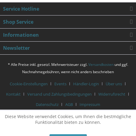
Service Hotline
Shop Service
Informationen
Newsletter
* Alle Preise inkl. gesetzl. Mehrwertsteuer zzgl.
Versandkosten
und ggf.
Nachnahmegebühren, wenn nicht anders beschrieben
Cookie-Einstellungen
Events
Händler-Login
Über uns
Kontakt
Versand und Zahlungsbedingungen
Widerrufsrecht
Datenschutz
AGB
Impressum
Diese Website verwendet Cookies, um Ihnen die bestmögliche
Funktionalität bieten zu können.