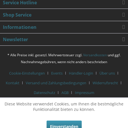
Service Hotline
Shop Service
Informationen
Newsletter
* Alle Preise inkl. gesetzl. Mehrwertsteuer zzgl.
Versandkosten
und ggf.
Nachnahmegebühren, wenn nicht anders beschrieben
Cookie-Einstellungen
Events
Händler-Login
Über uns
Kontakt
Versand und Zahlungsbedingungen
Widerrufsrecht
Datenschutz
AGB
Impressum
Diese Website verwendet Cookies, um Ihnen die bestmögliche
Funktionalität bieten zu können.
Einverstanden