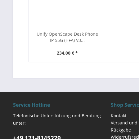
Unify OpenScape Desk Phone
IP 55G (HFA) V3...
234,00 € *
Service Hotline
Shop Servi
Telefonische Unterstützung und Beratung
Kontakt
Versand und
unter:
Rückgabe
+49 171-8145229
Widerrufsrec