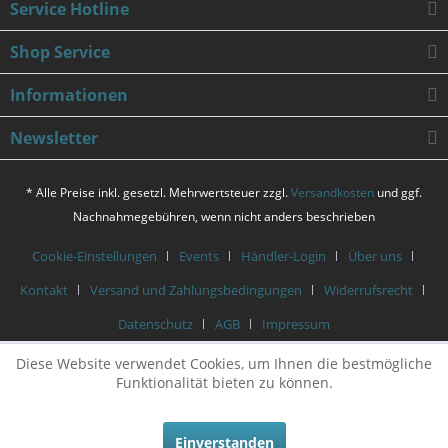
Service Hotline
Shop Service
Informationen
Newsletter
* Alle Preise inkl. gesetzl. Mehrwertsteuer zzgl.
Versandkosten
und ggf.
Nachnahmegebühren, wenn nicht anders beschrieben
Cookie-Einstellungen
Events
Händler-Login
Über uns
Kontakt
Versand und Zahlungsbedingungen
Widerrufsrecht
Datenschutz
AGB
Impressum
Diese Website verwendet Cookies, um Ihnen die bestmögliche
Funktionalität bieten zu können.
Einverstanden