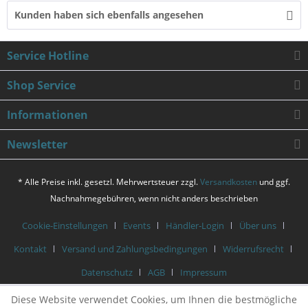
Kunden haben sich ebenfalls angesehen
Service Hotline
Shop Service
Informationen
Newsletter
* Alle Preise inkl. gesetzl. Mehrwertsteuer zzgl.
Versandkosten
und ggf.
Nachnahmegebühren, wenn nicht anders beschrieben
Cookie-Einstellungen
Events
Händler-Login
Über uns
Kontakt
Versand und Zahlungsbedingungen
Widerrufsrecht
Datenschutz
AGB
Impressum
Diese Website verwendet Cookies, um Ihnen die bestmögliche