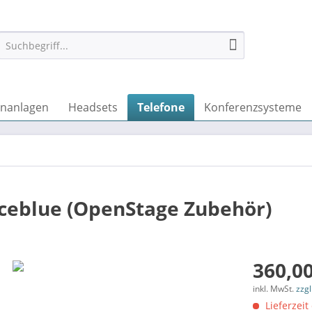
onanlagen
Headsets
Telefone
Konferenzsysteme
 iceblue (OpenStage Zubehör)
360,00
inkl. MwSt.
zzg
Lieferzeit