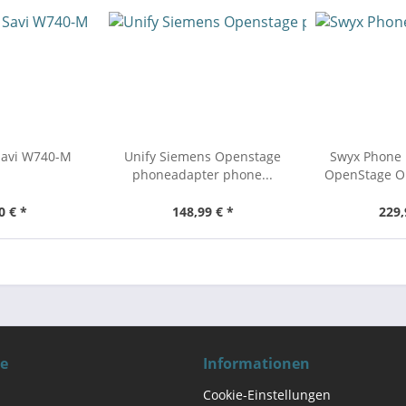
Savi W740-M
Unify Siemens Openstage
Swyx Phone 
phoneadapter phone...
OpenStage Op
0 € *
148,99 € *
229,
ce
Informationen
Cookie-Einstellungen