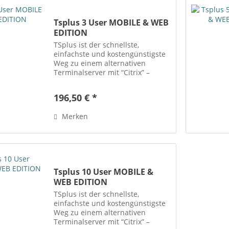
Tsplus 3 User MOBILE & WEB
EDITION
TSplus ist der schnellste,
einfachste und kostengünstigste
Weg zu einem alternativen
Terminalserver mit “Citrix” –
Funktionalität. Mit TSplus stellen
Sie Ihre Windows Applikationen
196,50 € *
auf einem “Server” ab Windows 7
SP1 bereit. Der Zugang...
Merken
Tsplus 10 User MOBILE &
WEB EDITION
TSplus ist der schnellste,
einfachste und kostengünstigste
Weg zu einem alternativen
Terminalserver mit “Citrix” –