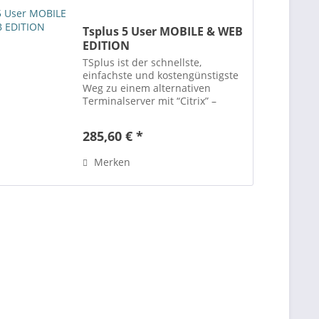
Tsplus 5 User MOBILE & WEB
EDITION
TSplus ist der schnellste,
einfachste und kostengünstigste
Weg zu einem alternativen
Terminalserver mit “Citrix” –
Funktionalität. Mit TSplus stellen
Sie Ihre Windows Applikationen
285,60 € *
auf einem “Server” ab Windows 7
SP1 bereit. Der Zugang...
Merken