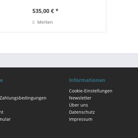
Funktionalität. Mit TSplus stellen
Sie Ihre Windows Applikationen
535,00 € *
auf einem “Server” ab Windows 7
SP1 bereit. Der Zugang...
Merken
ce
Informationen
Cookie-Einstellungen
 Zahlungsbedingungen
Newsletter
Über uns
ht
Datenschutz
mular
Impressum