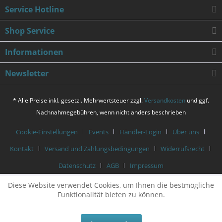
Service Hotline
Shop Service
Informationen
Newsletter
* Alle Preise inkl. gesetzl. Mehrwertsteuer zzgl.
Versandkosten
und ggf.
Nachnahmegebühren, wenn nicht anders beschrieben
Cookie-Einstellungen
Events
Händler-Login
Über uns
Kontakt
Versand und Zahlungsbedingungen
Widerrufsrecht
Datenschutz
AGB
Impressum
Diese Website verwendet Cookies, um Ihnen die bestmögliche
Funktionalität bieten zu können.