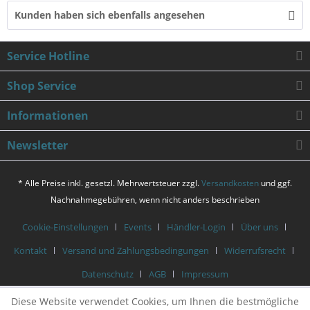
Kunden haben sich ebenfalls angesehen
Service Hotline
Shop Service
Informationen
Newsletter
* Alle Preise inkl. gesetzl. Mehrwertsteuer zzgl.
Versandkosten
und ggf.
Nachnahmegebühren, wenn nicht anders beschrieben
Cookie-Einstellungen
Events
Händler-Login
Über uns
Kontakt
Versand und Zahlungsbedingungen
Widerrufsrecht
Datenschutz
AGB
Impressum
Diese Website verwendet Cookies, um Ihnen die bestmögliche