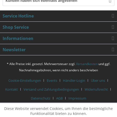
Kunden haben sich ebenfalls angesehen
Service Hotline
Shop Service
Informationen
Newsletter
* Alle Preise inkl. gesetzl. Mehrwertsteuer zzgl.
Versandkosten
und ggf.
Nachnahmegebühren, wenn nicht anders beschrieben
Cookie-Einstellungen
Events
Händler-Login
Über uns
Kontakt
Versand und Zahlungsbedingungen
Widerrufsrecht
Datenschutz
AGB
Impressum
Diese Website verwendet Cookies, um Ihnen die bestmögliche
Funktionalität bieten zu können.